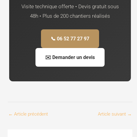
Visite technique offerte • Devis gratuit sous
48h • Plus de 200 chantiers réalisés
📞 06 52 77 27 97
✉️ Demander un devis
←
Article précédent
Article suivant
→