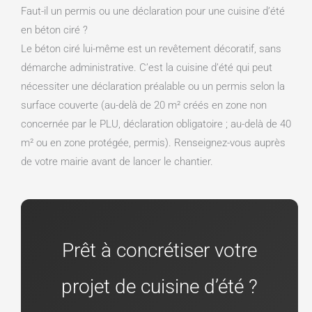
Faut-il un permis ou une déclaration pour une cuisine d’été
en béton ciré ?
Le béton ciré lui-même est un revêtement décoratif, sans
démarche administrative. C’est la cuisine d’été qui peut
nécessiter une déclaration préalable ou un permis selon la
surface couverte (au-delà de 20 m² créés en zone non
concernée par le PLU, déclaration obligatoire ; au-delà de 40
m² ou en zone protégée, permis). Renseignez-vous auprès
de votre mairie avant de lancer le chantier.
Prêt à concrétiser votre
projet de cuisine d’été ?