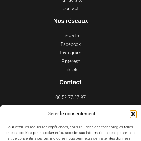
Contact
Nos réseaux
Linkedin
Facebook
Instagram
Pinterest
TikTok
Contact
06.52.77.27.97
btonsandra@gmail.com
Gérer le consentement
Pour offrir les meilleures expériences, nous utilisons des technologies telles
que les cookies pour stocker et/ou accéder aux informations des appareils. Le
fait de consentir à ces technologies nous permettra de traiter des données