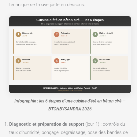
technique se trouve juste en dessous.
Cuisine d’été en béton ciré — les 6 étapes
De la préparation du support à la mise en service · chantier type 7-8 jours
Diagnostic
Primaire
Béton ciré #1
1
2
3
Jour 1
Jour 1-2
Jour 2-3
Contrôle humidité, ponçage,
Couche bicomposant adapté
Couche de fond + armature
dégraissage, désolidarisation
support + exposition
fibre de verre (1,5-2 mm)
Finition
Ponçage
Protection
4
5
6
Jour 4-5
Jour 6
Jour 7-8
Taloche inox + sable
Grains 220-400 +
Vernis polyuréthane
de quartz si R10/R11
marquage des joints
ou cire haute résistance
BTONBYSANDRA · Artisane béton ciré Marius Aurenti · PACA
btonbysandra.fr — 06 52 77 27 97
Infographie : les 6 étapes d’une cuisine d’été en béton ciré —
BTONBYSANDRA 2026
Diagnostic et préparation du support
(jour 1) : contrôle du
taux d’humidité, ponçage, dégraissage, pose des bandes de