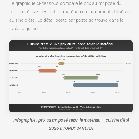
Le graphique ci-dessous compare le prix au m² posé du
béton ciré avec les autres matériaux couramment utilisés en
cuisine d’été. Le détail poste par poste se trouve dans le
tableau qui suit.
Cuisine d’été 2026 : prix au m² posé selon le matériau
Fourchettes tarifaires constatées en PACA · revêtement de sol uniquement (HT)
Le béton ciré offre le meilleur compromis prix / durabilité / esthétique
160€
180€
★
Béton ciré
SANS JOINTS
15-20 ANS
80€
150€
Carrelage extér.
180€
320€
Pierre naturelle
220€
400€
Granit poli
0 €/m²
100 €/m²
200 €/m²
300 €/m²
400 €/m²
BTONBYSANDRA · Devis détaillé sous 48h · Visite technique offerte
btonbysandra.fr — 06 52 77 27 97
Infographie : prix au m² posé selon le matériau — cuisine d’été
2026 BTONBYSANDRA