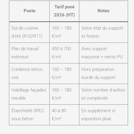
Tarif posé
Poste
Notes
2026 (HT)
Sol de cuisine
160 – 180
Selon état du support
d’été (R10/R11)
€/m²
et finition
Plan de travail
450 à 700
Avec support
extérieur
€/ml
maçonné + vernis PU
Crédence béton
160 – 180
Hors préparation
ciré
€/m²
lourde du support
Habillage façades
160 – 180
Selon nombre d’arêtes
meuble
€/m²
et complexité
Étanchéité SPEC
40 à 80
En supplément si
sous béton
€/m²
exposition pluie